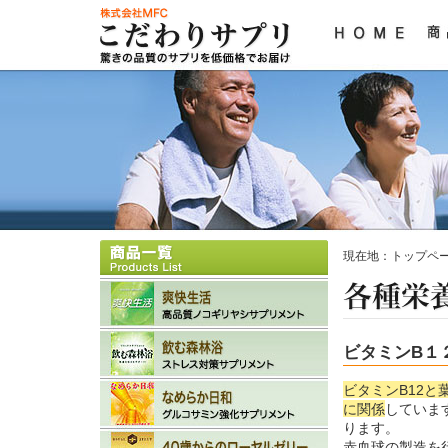
現在地：
トップペ
ビタミンB１
ビタミンB12
に関係
していま
ります。
赤血球の製造を