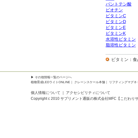
パントテン酸
ビオチン
ビタミンC
ビタミンD
ビタミンE
ビタミンK
水溶性ビタミン
脂溶性ビタミン
ビタミン：食
▶
その他情報一覧
のページへ
植物育成LEDライトONLINE
｜
クレーンスケール本舗
｜
リフティングマグネ
個人情報について
｜
アクセシビリティについて
Copyright c 2010
サプリメント通販の株式会社MFC【こだわり