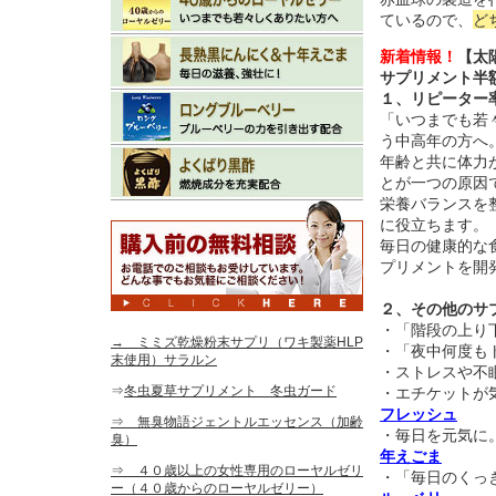
ているので、
ど
新着情報！
【太
サプリメント半
１、リピーター
「いつまでも若
う中高年の方へ
年齢と共に体力
とが一つの原因
栄養バランスを
に役立ちます。
毎日の健康的な
プリメントを開
２、その他のサ
・「階段の上り
→ ミミズ乾燥粉末サプリ（ワキ製薬HLP
・「夜中何度も
末使用）サラルン
・ストレスや不
⇒
冬虫夏草サプリメント 冬虫ガード
・エチケットが
フレッシュ
⇒ 無臭物語ジェントルエッセンス（加齢
・毎日を元気に
臭）
年えごま
⇒ ４０歳以上の女性専用のローヤルゼリ
・「毎日のくっ
ー（４０歳からのローヤルゼリー）