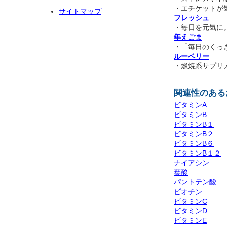
・エチケットが
サイトマップ
フレッシュ
・毎日を元気に
年えごま
・「毎日のくっ
ルーベリー
・燃焼系サプリ
関連性のある
ビタミンA
ビタミンB
ビタミンB１
ビタミンB２
ビタミンB６
ビタミンB１２
ナイアシン
葉酸
パントテン酸
ビオチン
ビタミンC
ビタミンD
ビタミンE