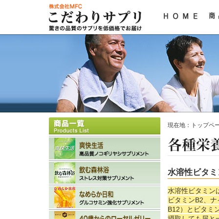
現在地：
トップペ
水溶性ビタミ
水溶性ビタミン
ビタミンB2、
B12）とビタミ
摂取しても尿と