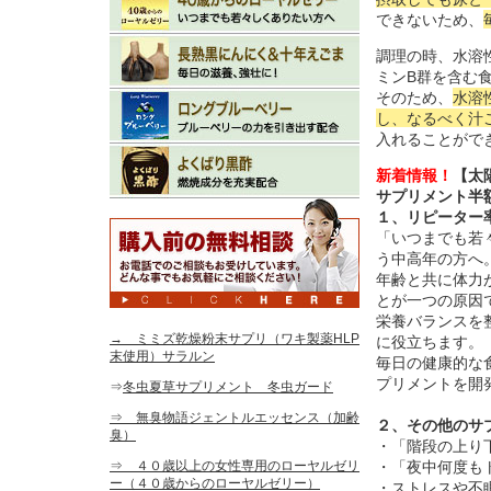
できないため、
調理の時、水溶
ミンB群を含む
そのため、
水溶
し、なるべく汁
入れることがで
新着情報！
【太
サプリメント半
１、リピーター
「いつまでも若
う中高年の方へ
年齢と共に体力
とが一つの原因
栄養バランスを
→ ミミズ乾燥粉末サプリ（ワキ製薬HLP
に役立ちます。
末使用）サラルン
毎日の健康的な
プリメントを開
⇒
冬虫夏草サプリメント 冬虫ガード
⇒ 無臭物語ジェントルエッセンス（加齢
２、その他のサ
臭）
・「階段の上り
⇒ ４０歳以上の女性専用のローヤルゼリ
・「夜中何度も
ー（４０歳からのローヤルゼリー）
・ストレスや不