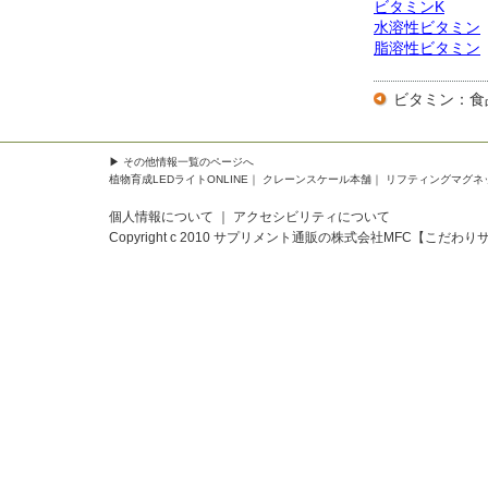
ビタミンK
水溶性ビタミン
脂溶性ビタミン
ビタミン：食
▶
その他情報一覧
のページへ
植物育成LEDライトONLINE
｜
クレーンスケール本舗
｜
リフティングマグネ
個人情報について
｜
アクセシビリティについて
Copyright c 2010
サプリメント通販の株式会社MFC【こだわり