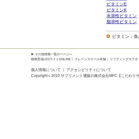
ビタミンE
ビタミンK
水溶性ビタミン
脂溶性ビタミン
ビタミン：食
▶
その他情報一覧
のページへ
植物育成LEDライトONLINE
｜
クレーンスケール本舗
｜
リフティングマグネ
個人情報について
｜
アクセシビリティについて
Copyright c 2010
サプリメント通販の株式会社MFC【こだわり