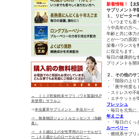
新着情報！
【太
サプリメント半
１、リピーター
「いつまでも若
う中高年の方へ
年齢と共に体力
とが一つの原因
栄養バランスを
に役立ちます。
毎日の健康的な
プリメントを開
２、その他のサ
・「階段の上り
・「夜中何度も
・ストレスや不
→ ミミズ乾燥粉末サプリ（ワキ製薬HLP
・エチケットが
末使用）サラルン
フレッシュ
⇒
冬虫夏草サプリメント 冬虫ガード
・毎日を元気に
年えごま
⇒ 無臭物語ジェントルエッセンス（加齢
・「毎日のくっ
臭）
ルーベリー
⇒ ４０歳以上の女性専用のローヤルゼリ
・燃焼系サプリ
ー（４０歳からのローヤルゼリー）