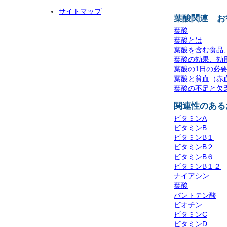
サイトマップ
葉酸関連 お
葉酸
葉酸とは
葉酸を含む食品
葉酸の効果、効
葉酸の1日の必
葉酸と貧血（赤
葉酸の不足と欠
関連性のある
ビタミンA
ビタミンB
ビタミンB１
ビタミンB２
ビタミンB６
ビタミンB１２
ナイアシン
葉酸
パントテン酸
ビオチン
ビタミンC
ビタミンD