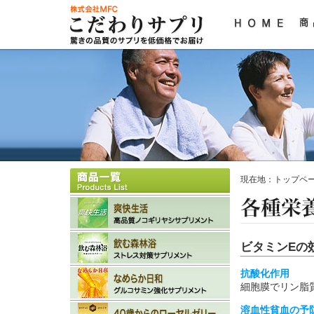
現在地：
トップペ
ビタミンEの
抗酸化作用
細胞膜でリン脂
溶血性貧血の予