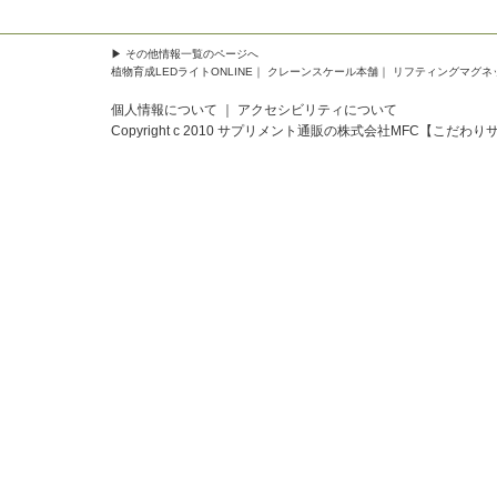
▶
その他情報一覧
のページへ
植物育成LEDライトONLINE
｜
クレーンスケール本舗
｜
リフティングマグネ
個人情報について
｜
アクセシビリティについて
Copyright c 2010
サプリメント通販の株式会社MFC【こだわり