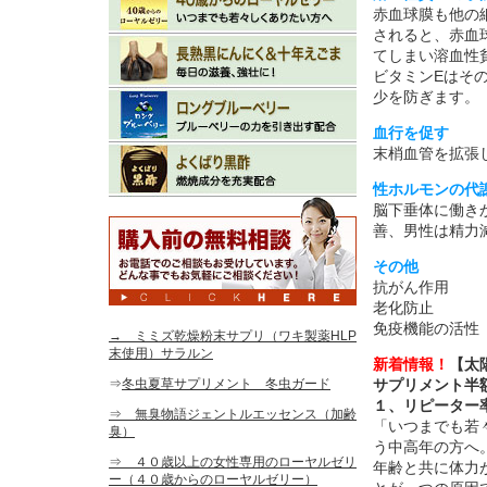
赤血球膜も他の
されると、赤血
てしまい溶血性
ビタミンEはそ
少を防ぎます。
血行を促す
末梢血管を拡張
性ホルモンの代
脳下垂体に働き
善、男性は精力
その他
抗がん作用
老化防止
免疫機能の活性
→ ミミズ乾燥粉末サプリ（ワキ製薬HLP
末使用）サラルン
新着情報！
【太
⇒
冬虫夏草サプリメント 冬虫ガード
サプリメント半
１、リピーター
⇒ 無臭物語ジェントルエッセンス（加齢
「いつまでも若
臭）
う中高年の方へ
⇒ ４０歳以上の女性専用のローヤルゼリ
年齢と共に体力
ー（４０歳からのローヤルゼリー）