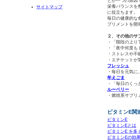
とが一つの原因
栄養バランスを
サイトマップ
に役立ちます。
毎日の健康的な
プリメントを開
２、その他のサ
・「階段の上り
・「夜中何度も
・ストレスや不
・エチケットが
フレッシュ
・毎日を元気に
年えごま
・「毎日のくっ
ルーベリー
・燃焼系サプリ
ビタミンE関
ビタミンE
ビタミンEとは
ビタミンE を
ビタミンEの効