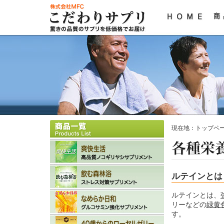
現在地：
トップペ
ルテインとは
ルテインとは、
リーなどの
緑黄
す。