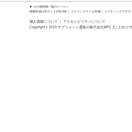
▶
その他情報一覧
のページへ
植物育成LEDライトONLINE
｜
クレーンスケール本舗
｜
リフティングマグネ
個人情報について
｜
アクセシビリティについて
Copyright c 2010
サプリメント通販の株式会社MFC【こだわり