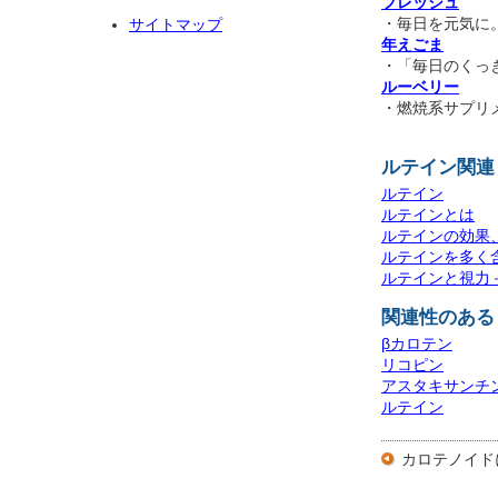
フレッシュ
・毎日を元気に
サイトマップ
年えごま
・「毎日のくっ
ルーベリー
・燃焼系サプリ
ルテイン関連
ルテイン
ルテインとは
ルテインの効果
ルテインを多く
ルテインと視力
関連性のある
βカロテン
リコピン
アスタキサンチ
ルテイン
カロテノイド