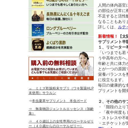
人間の体内器官
の部位が正常に
不足すると活性
なることもあり
詳しくは、
ルテ
新着情報！
【太
サプリメント半
１、リピーター
「いつまでも若
う中高年の方へ
年齢と共に体力
とが一つの原因
栄養バランスを
に役立ちます。
毎日の健康的な
→ ミミズ乾燥粉末サプリ（ワキ製薬HLP
プリメントを開
末使用）サラルン
⇒
冬虫夏草サプリメント 冬虫ガード
２、その他のサ
・「階段の上り
⇒ 無臭物語ジェントルエッセンス（加齢
・「夜中何度も
臭）
・ストレスや不
⇒ ４０歳以上の女性専用のローヤルゼリ
・エチケットが
ー（４０歳からのローヤルゼリー）