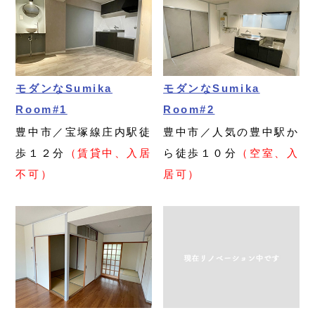
モダンなSumika
モダンなSumika
Room#1
Room#2
豊中市／宝塚線庄内駅徒
豊中市／人気の豊中駅か
歩１２分
（賃貸中、入居
ら徒歩１０分
（空室、入
不可）
居可）