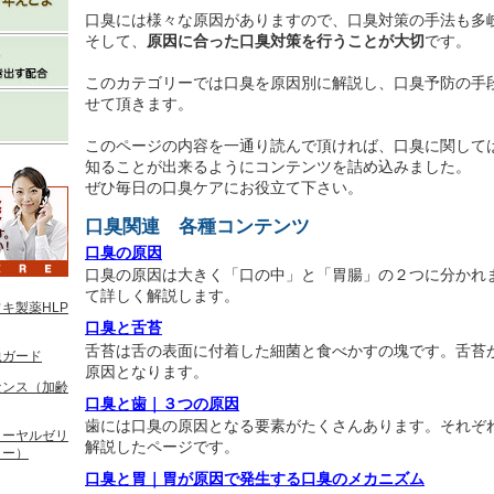
口臭には様々な原因がありますので、口臭対策の手法も多
そして、
原因に合った口臭対策を行うことが大切
です。
このカテゴリーでは口臭を原因別に解説し、口臭予防の手
せて頂きます。
このページの内容を一通り読んで頂ければ、口臭に関して
知ることが出来るようにコンテンツを詰め込みました。
ぜひ毎日の口臭ケアにお役立て下さい。
口臭関連 各種コンテンツ
口臭の原因
口臭の原因は大きく「口の中」と「胃腸」の２つに分かれ
て詳しく解説します。
キ製薬HLP
口臭と舌苔
舌苔は舌の表面に付着した細菌と食べかすの塊です。舌苔
虫ガード
原因となります。
センス（加齢
口臭と歯｜３つの原因
歯には口臭の原因となる要素がたくさんあります。それぞ
ローヤルゼリ
解説したページです。
リー）
口臭と胃｜胃が原因で発生する口臭のメカニズム