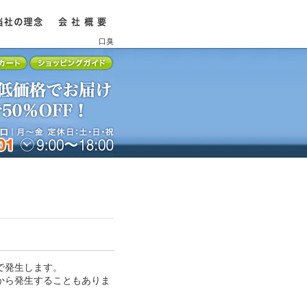
口臭
で発生します。
から発生することもありま