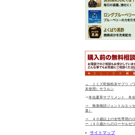
→ ミミズ乾燥粉末サプリ（ワ
末使用）サラルン
⇒
冬虫夏草サプリメント 冬
⇒ 無臭物語ジェントルエッ
臭）
⇒ ４０歳以上の女性専用の
ー（４０歳からのローヤルゼ
サイトマップ