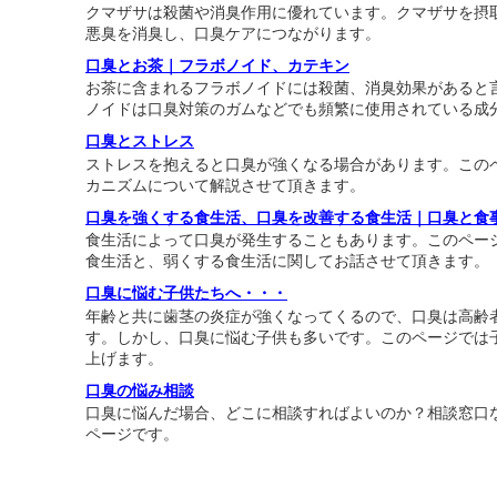
クマザサは殺菌や消臭作用に優れています。クマザサを摂
悪臭を消臭し、口臭ケアにつながります。
口臭とお茶｜フラボノイド、カテキン
お茶に含まれるフラボノイドには殺菌、消臭効果があると
ノイドは口臭対策のガムなどでも頻繁に使用されている成
口臭とストレス
ストレスを抱えると口臭が強くなる場合があります。この
カニズムについて解説させて頂きます。
口臭を強くする食生活、口臭を改善する食生活｜口臭と食
食生活によって口臭が発生することもあります。このペー
食生活と、弱くする食生活に関してお話させて頂きます。
口臭に悩む子供たちへ・・・
年齢と共に歯茎の炎症が強くなってくるので、口臭は高齢
す。しかし、口臭に悩む子供も多いです。このページでは
上げます。
口臭の悩み相談
口臭に悩んだ場合、どこに相談すればよいのか？相談窓口
ページです。