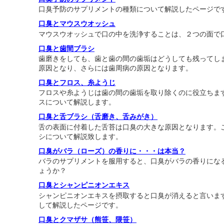
口臭予防のサプリメントの種類について解説したページで
口臭とマウスウオッシュ
マウスウオッシュで口の中を洗浄することは、２つの面で
口臭と歯間ブラシ
歯磨きをしても、歯と歯の間の歯垢はどうしても残ってし
原因となり、さらには歯周病の原因となります。
口臭とフロス、糸ようじ
フロスや糸ようじは歯の間の歯垢を取り除くのに役立ちま
スについて解説します。
口臭と舌ブラシ（舌磨き、舌みがき）
舌の表面に付着した舌苔は口臭の大きな原因となります。
シについて解説致します。
口臭がバラ（ローズ）の香りに・・・は本当？
バラのサプリメントを服用すると、口臭がバラの香りにな
ょうか？
口臭とシャンピニオンエキス
シャンピニオンエキスを摂取すると口臭が消えると言いま
して解説したページです。
口臭とクマザサ（熊笹、隈笹）