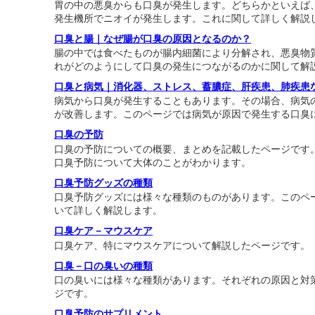
胃の中の悪臭からも口臭が発生します。どちらかといえば
発生機所でニオイが発生します。これに関して詳しく解説
口臭と腸｜なぜ腸が口臭の原因となるのか？
腸の中では食べたものが腸内細菌により分解され、悪臭物
れがどのようにして口臭の発生につながるのかに関して解
口臭と病気｜消化器、ストレス、蓄膿症、肝疾患、肺疾患
病気から口臭が発生することもあります。その場合、病気
が改善します。このページでは病気が原因で発生する口臭
口臭の予防
口臭の予防についての概要、まとめを記載したページです
口臭予防について大体のことがわかります。
口臭予防グッズの種類
口臭予防グッズには様々な種類のものがあります。このペ
いて詳しく解説します。
口臭ケア－マウスケア
口臭ケア、特にマウスケアについて解説したページです。
口臭－口の臭いの種類
口の臭いには様々な種類があります。それぞれの原因と対
ジです。
口臭予防のサプリメント