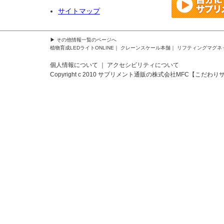
サイトマップ
▶
その他情報一覧
のページへ
植物育成LEDライトONLINE
｜
クレーンスケール本舗
｜
リフティングマグネ
個人情報について
｜
アクセシビリティについて
Copyright c 2010
サプリメント通販の株式会社MFC【こだわり