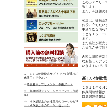
このカテゴリー
致します。
また、今話題の
私達は、提携企
お役に立ちたい
中途半端な情報
ことをモットー
ます。
また当社が販売
ご提供させて頂
内容は随時更新
なお新しくアッ
いきますのでご
→ ミミズ乾燥粉末サプリ（ワキ製薬HLP
末使用）サラルン
新しい情報増
⇒
冬虫夏草サプリメント 冬虫ガード
２０１１年６月
⇒ 無臭物語ジェントルエッセンス（加齢
体臭関連情報は
臭）
口臭関連情報は
⇒ ４０歳以上の女性専用のローヤルゼリ
ー（４０歳からのローヤルゼリー）