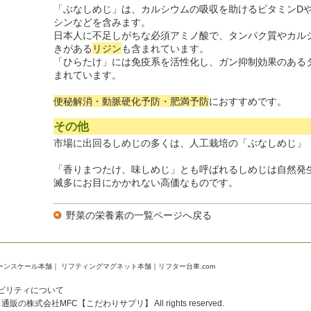
「ぶなしめじ」は、カルシウムの吸収を助けるビタミンDや
シンなどを含みます。
日本人に不足しがちな必須アミノ酸で、タンパク質やカル
きがある
リジン
も含まれています。
「ひらたけ」には免疫系を活性化し、ガン抑制効果のある
まれています。
便秘解消・動脈硬化予防・肥満予防
におすすめです。
その他
市場に出回るしめじの多くは、人工栽培の「ぶなしめじ」
「香りまつたけ、味しめじ」とも呼ばれるしめじは自然発
滅多にお目にかかれない高価なものです。
野菜の栄養素の一覧ページ
へ戻る
ーンスケール本舗
｜
リフティングマグネット本舗
｜
リフター台車.com
ビリティについて
通販の株式会社MFC【こだわりサプリ】
All rights reserved.