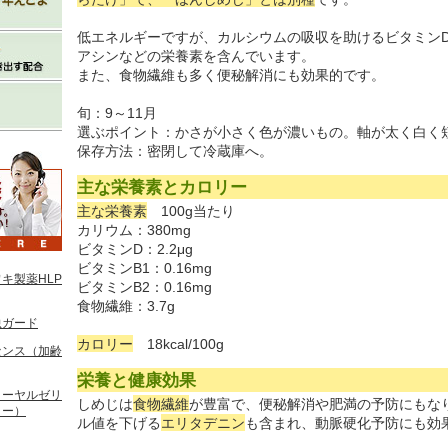
低エネルギーですが、カルシウムの吸収を助けるビタミンD
アシンなどの栄養素を含んでいます。
また、食物繊維も多く便秘解消にも効果的です。
旬：9～11月
選ぶポイント：かさが小さく色が濃いもの。軸が太く白く
保存方法：密閉して冷蔵庫へ。
主な栄養素とカロリー
主な栄養素
100g当たり
カリウム：380mg
ビタミンD：2.2μg
ビタミンB1：0.16mg
キ製薬HLP
ビタミンB2：0.16mg
食物繊維：3.7g
虫ガード
カロリー
18kcal/100g
センス（加齢
栄養と健康効果
ローヤルゼリ
しめじは
食物繊維
が豊富で、便秘解消や肥満の予防にもな
リー）
ル値を下げる
エリタデニン
も含まれ、動脈硬化予防にも効