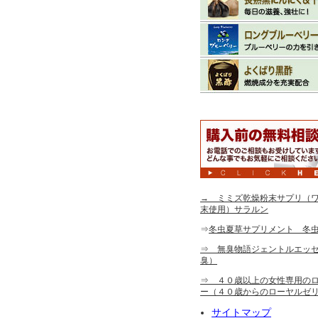
→ ミミズ乾燥粉末サプリ（ワ
末使用）サラルン
⇒
冬虫夏草サプリメント 冬
⇒ 無臭物語ジェントルエッ
臭）
⇒ ４０歳以上の女性専用の
ー（４０歳からのローヤルゼ
サイトマップ