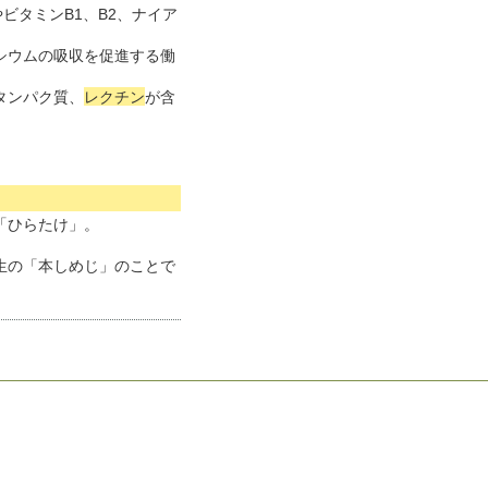
ビタミンB1、B2、ナイア
シウムの吸収を促進する働
タンパク質、
レクチン
が含
「ひらたけ」。
生の「本しめじ」のことで