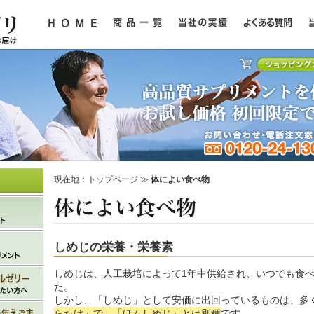
現在地：
トップページ
≫
体によい食べ物
しめじの栄養・栄養素
しめじは、人工栽培によって1年中供給され、いつでも食
た。
しかし、「しめじ」として安価に出回っているものは、多
らたけ」で、「ほんしめじ」とは別種
です。