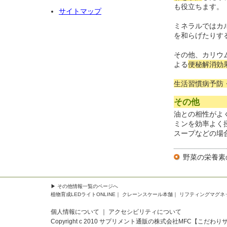
も役立ちます。
サイトマップ
ミネラルではカ
を和らげたりす
その他、カリウ
よる
便秘解消効
生活習慣病予防
その他
油との相性がよ
ミンを効率よく
スープなどの場
野菜の栄養素
▶
その他情報一覧
のページへ
植物育成LEDライトONLINE
｜
クレーンスケール本舗
｜
リフティングマグネ
個人情報について
｜
アクセシビリティについて
Copyright c 2010
サプリメント通販の株式会社MFC【こだわり