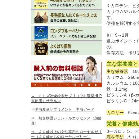
β-カロテン、
カリウムやカル
す。
便秘を解消する
旬：9～1月
選ぶポイント：
の。
保存方法：ポリ
主な栄養素と
主な栄養素
10
カリウム：260m
カルシウム：100
鉄：1.1mg
ビタミンA（β-カ
→ ミミズ乾燥粉末サプリ（ワキ製薬HLP
ビタミンC：24m
末使用）サラルン
⇒
冬虫夏草サプリメント 冬虫ガード
カロリー
9kcal
⇒ 無臭物語ジェントルエッセンス（加齢
臭）
栄養と健康効
β―カロテン、
⇒ ４０歳以上の女性専用のローヤルゼリ
ー（４０歳からのローヤルゼリー）
邪を予防
したり