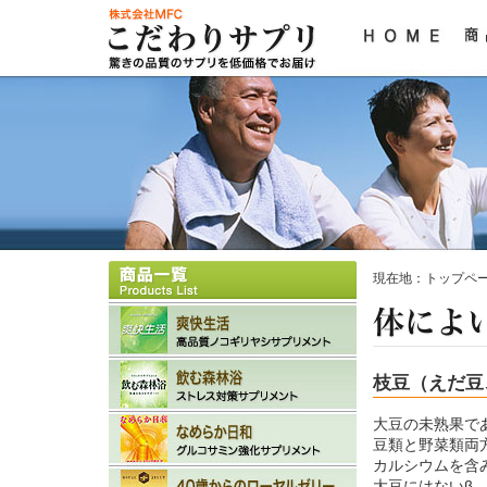
現在地：
トップペ
枝豆（えだ豆
大豆の未熟果で
豆類と野菜類両
カルシウムを含
大豆にはないβ