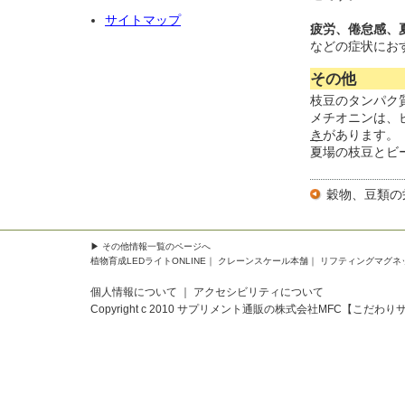
サイトマップ
疲労、倦怠感、
などの症状にお
その他
枝豆のタンパク
メチオニンは、
き
があります。
夏場の枝豆とビ
穀物、豆類の
▶
その他情報一覧
のページへ
植物育成LEDライトONLINE
｜
クレーンスケール本舗
｜
リフティングマグネ
個人情報について
｜
アクセシビリティについて
Copyright c 2010
サプリメント通販の株式会社MFC【こだわり