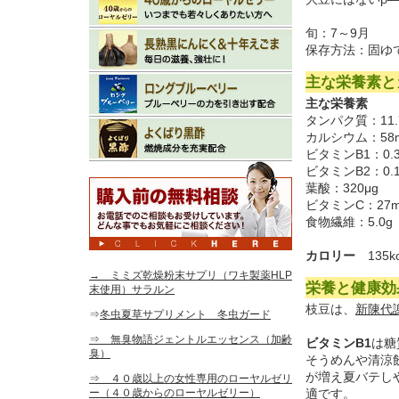
旬：7～9月
保存方法：固ゆ
主な栄養素と
主な栄養素
タンパク質：11.
カルシウム：58
ビタミンB1：0.3
ビタミンB2：0.1
葉酸：320μg
ビタミンC：27m
食物繊維：5.0g
カロリー
135kc
→ ミミズ乾燥粉末サプリ（ワキ製薬HLP
栄養と健康効
末使用）サラルン
枝豆は、
新陳代
⇒
冬虫夏草サプリメント 冬虫ガード
⇒ 無臭物語ジェントルエッセンス（加齢
ビタミンB1
は糖
臭）
そうめんや清涼
が増え夏バテし
⇒ ４０歳以上の女性専用のローヤルゼリ
ー（４０歳からのローヤルゼリー）
適です。