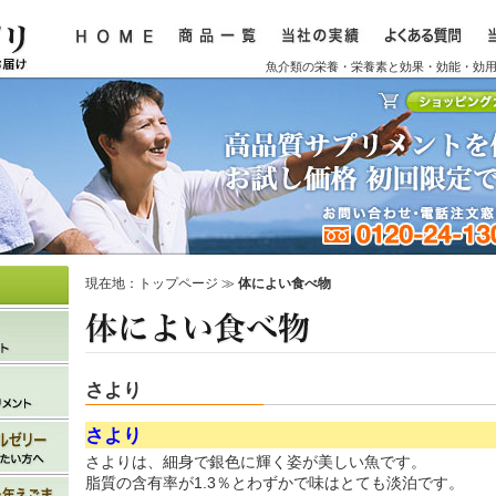
魚介類の栄養・栄養素と効果・効能・効
現在地：
トップページ
≫
体によい食べ物
さより
さより
さよりは、細身で銀色に輝く姿が美しい魚です。
脂質の含有率が1.3％とわずかで味はとても淡泊です。