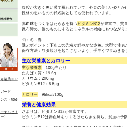
腹腔が大きく黒い膜で覆われていて、外見の美しい姿とか
性格の悪いものの代名詞としても使われています。
赤血球をつくるはたらきを持つ
ビタミンB12
が豊富で、貧
昆布締め、酢のものにするとミネラルの補給にもつながり
旬：冬～春
選ぶポイント：下あごの先端が鮮やかな赤色。大型で体表
保存方法：ワタ焼けを起こさないよう、手早くワタぬきを
主な栄養素とカロリー
主な栄養素
100g当たり
たんぱく質：19.6g
カリウム：290mg
キ製薬HLP
ビタミンB12：5.5μg
虫ガード
カロリー
95kcal/100g
センス（加齢
栄養と健康効果
さよりは、ビタミンB12が豊富です。
ローヤルゼリ
リー）
ビタミンB12は赤血球をつくるはたらきを持ち、貧血の予