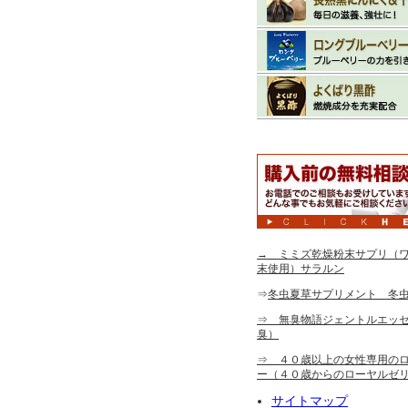
→ ミミズ乾燥粉末サプリ（ワ
末使用）サラルン
⇒
冬虫夏草サプリメント 冬
⇒ 無臭物語ジェントルエッ
臭）
⇒ ４０歳以上の女性専用の
ー（４０歳からのローヤルゼ
サイトマップ